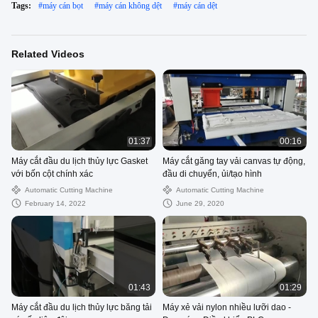
Tags:
#
máy cán bọt
#
máy cán không dệt
#
máy cán dệt
Related Videos
01:37
00:16
Máy cắt đầu du lịch thủy lực Gasket
Máy cắt găng tay vải canvas tự động,
với bốn cột chính xác
đầu di chuyển, ủi/tạo hình
Automatic Cutting Machine
Automatic Cutting Machine
February 14, 2022
June 29, 2020
01:43
01:29
Máy cắt đầu du lịch thủy lực băng tải
Máy xẻ vải nylon nhiều lưỡi dao -