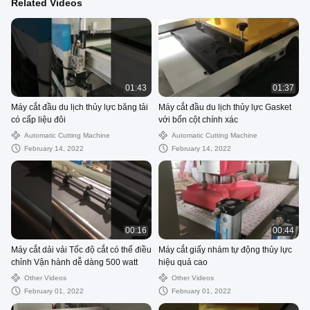
Related Videos
01:43
01:37
Máy cắt đầu du lịch thủy lực băng tải
Máy cắt đầu du lịch thủy lực Gasket
có cấp liệu đôi
với bốn cột chính xác
Automatic Cutting Machine
Automatic Cutting Machine
February 14, 2022
February 14, 2022
00:16
00:44
Máy cắt dải vải Tốc độ cắt có thể điều
Máy cắt giấy nhám tự động thủy lực
chỉnh Vận hành dễ dàng 500 watt
hiệu quả cao
Other Videos
Other Videos
February 01, 2022
February 01, 2022