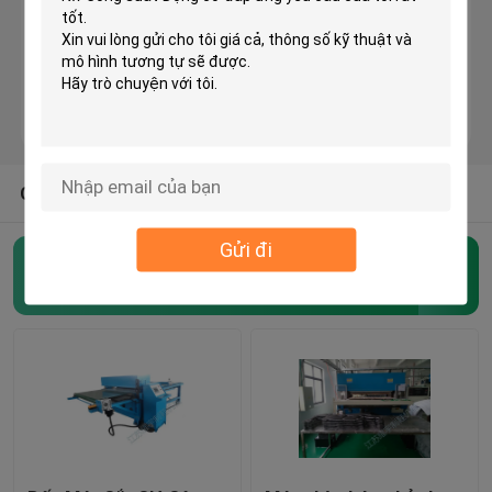
Máy cắt đầu máy thủy lực
Máy cuộn cán
CÁC LOẠI KHÁC TỪ CHÚNG TÔI
Máy cắt băng vải
Gửi đi
Máy cuộn vải
Máy cắt thủy lực
(54)
Máy tự động lan truyền
Máy siêu âm nổi
Máy cắt máy