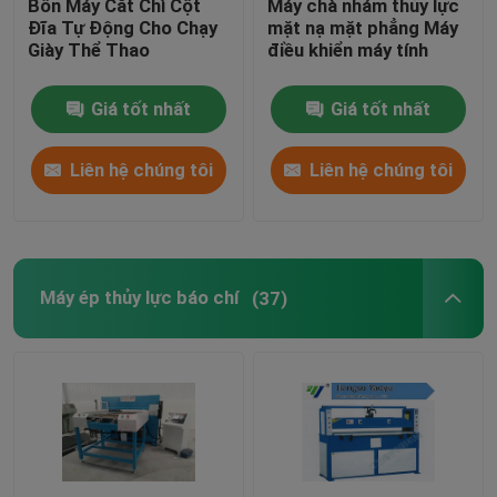
Bốn Máy Cắt Chì Cột
Máy chà nhám thủy lực
Đĩa Tự Động Cho Chạy
mặt nạ mặt phẳng Máy
Giày Thể Thao
điều khiển máy tính
Máy dán ngọn lửa
Giá tốt nhất
Giá tốt nhất
Tấm nhựa
Liên hệ chúng tôi
Liên hệ chúng tôi
Máy làm găng tay
Máy ép thủy lực báo chí
(37)