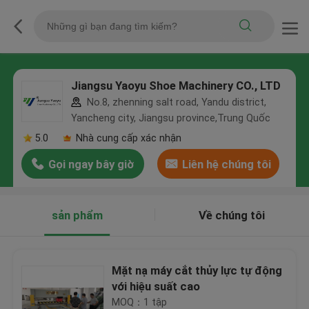
Jiangsu Yaoyu Shoe Machinery CO., LTD
No.8, zhenning salt road, Yandu district,
Yancheng city, Jiangsu province,Trung Quốc
5.0
Nhà cung cấp xác nhận
Gọi ngay bây giờ
Liên hệ chúng tôi
sản phẩm
Về chúng tôi
Mặt nạ máy cắt thủy lực tự động
với hiệu suất cao
MOQ：1 tập