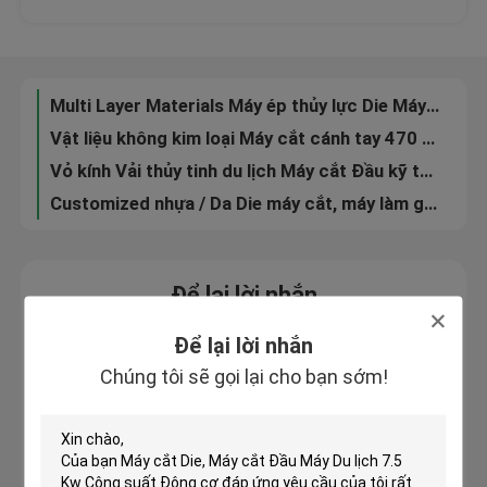
Vải / Chiffon / Vải cắt Máy cắt Máy sưởi điện
Máy CNC Máy cắt da Máy tự động Plush Toy
Tham quan nhà máy
Da / Vải Vải / Vải Lăn Máy Tự động Hệ thống Theo dõi
Multi Layer Materials Máy ép thủy lực Die Máy cắt hai tay Thao tác Switch
Kiểm soát chất lượng
Vật liệu không kim loại Máy cắt cánh tay 470 × 340mm Upper Rocker
Vỏ kính Vải thủy tinh du lịch Máy cắt Đầu kỹ thuật số Hệ điều hành
Liên hệ chúng tôi
Customized nhựa / Da Die máy cắt, máy làm giày
Yêu cầu báo giá
Để lại lời nhắn
Chúng tôi sẽ gọi lại cho bạn sớm!
Máy cắt thủy lực
Để lại lời nhắn
Chúng tôi sẽ gọi lại cho bạn sớm!
Máy ép thủy lực báo chí
Máy cắt cánh tay thủy lực