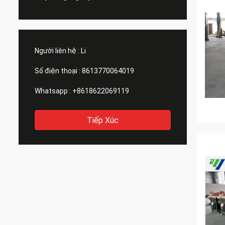
Người liên hệ :
Li
Số điện thoại :
8613770064019
Whatsapp :
+8618622069119
Tiếp Xúc