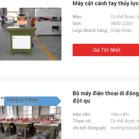
Máy cắt cánh tay thủy lự
Màu:
Có thể được t
Vôn:
380V/220V
Logo khách hàng:
Chấp nhận
Giá Tốt Nhất
Bộ máy điện thoại di độn
đột qu
màu sắc:
màu xám
Tham số:
Có thể được t
chi tiết đóng gói:
trường hợp bằ