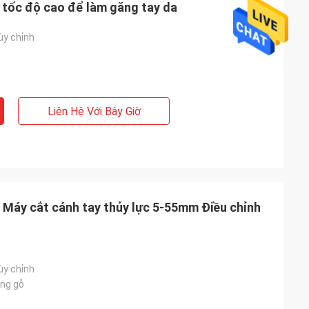
c tốc độ cao để làm găng tay da
ùy chỉnh
Liên Hệ Với Bây Giờ
g Máy cắt cánh tay thủy lực 5-55mm Điều chỉnh
ùy chỉnh
ng gỗ