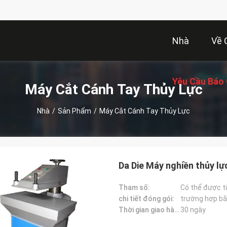
Nhà
Về 
Yêu Cầu Báo 
Máy Cắt Cánh Tay Thủy Lực
Nhà
/
Sản Phẩm
/
Máy Cắt Cánh Tay Thủy Lực
Da Die Máy nghiền thủy l
Tham số:
Có thể được t
chi tiết đóng gói:
trường hợp bằ
Thời gian giao hàng:
30 ngày