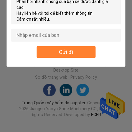
Gửi đi
Nhà
Về chúng tôi
Liên hệ với chúng tôi
Desktop Site
Sơ đồ trang web
Privacy Policy
Trung Quốc máy bấm da supplier.
Copyright ©
2026 Jiangsu Yaoyu Shoe Machinery CO., LTD. All
Rights Reserved. Developed by
ECER