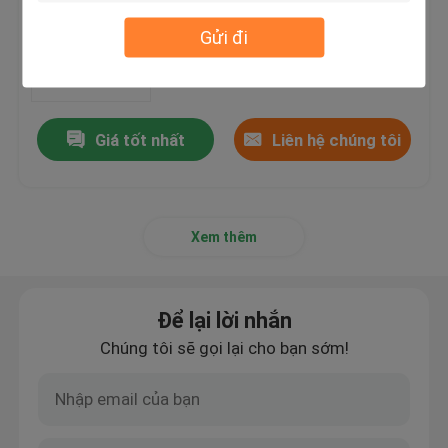
Máy cắt, máy cắt thủy lực bằng
da
Gửi đi
MOQ：1 tập
Giá tốt nhất
Liên hệ chúng tôi
Xem thêm
Để lại lời nhắn
Chúng tôi sẽ gọi lại cho bạn sớm!