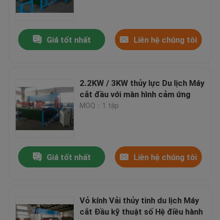
Máy cắt đầu máy thủy lực
Giá tốt nhất
Liên hệ chúng tôi
Máy cuộn cán
2.2KW / 3KW thủy lực Du lịch Máy
Máy cắt băng vải
cắt đầu với màn hình cảm ứng
MOQ：1 tập
Máy cuộn vải
Máy tự động lan truyền
Giá tốt nhất
Liên hệ chúng tôi
Máy siêu âm nổi
Vỏ kính Vải thủy tinh du lịch Máy
cắt Đầu kỹ thuật số Hệ điều hành
Máy cắt máy