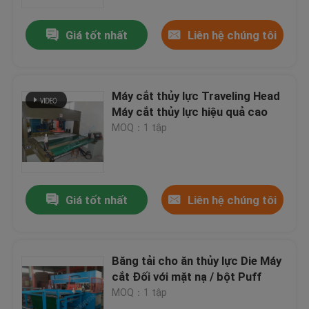
Giá tốt nhất
Liên hệ chúng tôi
Tham quan nhà máy
Kiểm soát chất lượng
Máy cắt thủy lực Traveling Head
Máy cắt thủy lực hiệu quả cao
Liên hệ chúng tôi
MOQ：1 tập
Yêu cầu báo giá
Giá tốt nhất
Liên hệ chúng tôi
Máy cắt thủy lực
Máy ép thủy lực báo chí
Băng tải cho ăn thủy lực Die Máy
cắt Đối với mặt nạ / bột Puff
MOQ：1 tập
Máy cắt cánh tay thủy lực