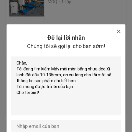
MOQ：1 tập
Máy dán ngọn lửa
Giá tốt nhất
Liên hệ chúng tôi
Tấm nhựa
Để lại lời nhắn
Chúng tôi sẽ gọi lại cho bạn sớm!
Máy làm găng tay
Bốn máy cắt thủy lực du lịch cột
cho tấm đơn / nhiều lớp
MOQ：1 tập
Giá tốt nhất
Liên hệ chúng tôi
Bóng chuyền Bóng đá cao su Die