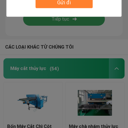
Gửi đi
Máy dán ngọn lửa
Tấm nhựa
CÁC LOẠI KHÁC TỪ CHÚNG TÔI
Máy làm găng tay
Máy cắt thủy lực
(54)
Bốn Máy Cắt Chì Cột
Máy chà nhám thủy lực