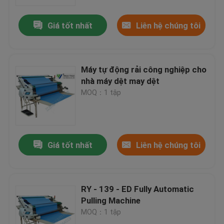
Giá tốt nhất
Liên hệ chúng tôi
Tham quan nhà máy
Kiểm soát chất lượng
Máy tự động rải công nghiệp cho
nhà máy dệt may dệt
Liên hệ chúng tôi
MOQ：1 tập
Yêu cầu báo giá
Giá tốt nhất
Liên hệ chúng tôi
Máy cắt thủy lực
Máy ép thủy lực báo chí
RY - 139 - ED Fully Automatic
Pulling Machine
MOQ：1 tập
Máy cắt cánh tay thủy lực