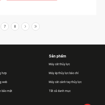
7
8
Sản phẩm
Máy cắt thủy lực
g hợp
Máy ép thủy lực báo chí
ng web
Máy cắt cánh tay thủy lực
h bảo mật
Tất cả danh mục