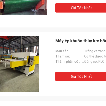
Giá Tốt Nhất
Máy ép khuôn thủy lực bố
Màu sắc:
Trắng và xan
Tham số:
Có thể được t
Thành phần cốt lõi:
Động cơ, PLC
Giá Tốt Nhất