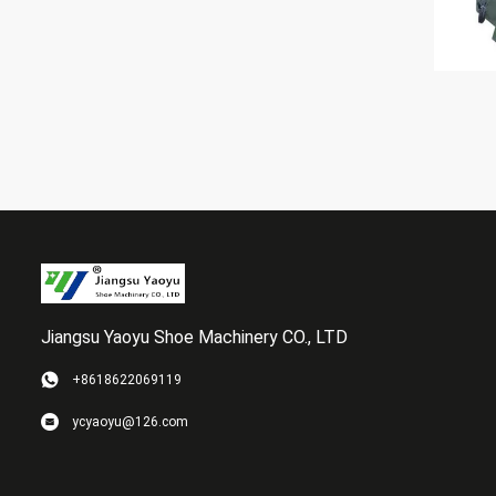
Jiangsu Yaoyu Shoe Machinery CO., LTD
+8618622069119
ycyaoyu@126.com