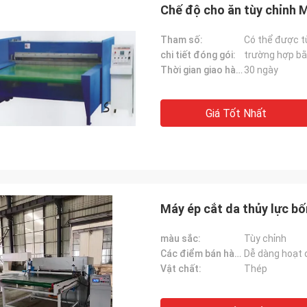
Chế độ cho ăn tùy chỉnh M
Tham số:
Có thể được t
chi tiết đóng gói:
trường hợp bằ
Thời gian giao hàng:
30 ngày
Giá Tốt Nhất
Máy ép cắt da thủy lực bố
màu sắc:
Tùy chỉnh
Các điểm bán hàng chính:
Dễ dàng hoạt
Vật chất:
Thép