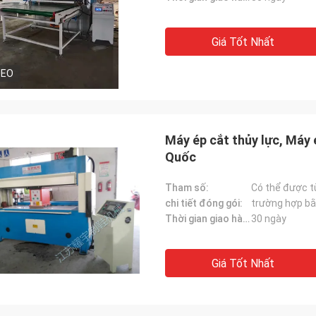
Giá Tốt Nhất
DEO
Máy ép cắt thủy lực, Máy 
Quốc
Tham số:
Có thể được t
chi tiết đóng gói:
trường hợp bằ
Thời gian giao hàng:
30 ngày
Giá Tốt Nhất