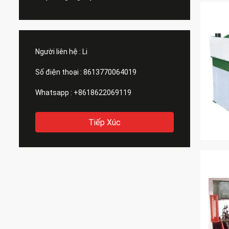
Người liên hệ :
Li
Số điện thoại :
8613770064019
Whatsapp :
+8618622069119
Tiếp Xúc