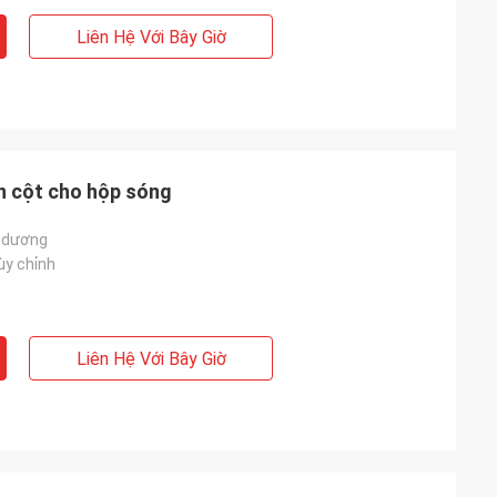
Liên Hệ Với Bây Giờ
n cột cho hộp sóng
h dương
ùy chỉnh
Liên Hệ Với Bây Giờ