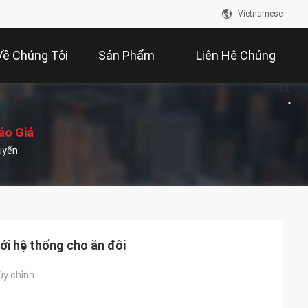
Vietnamese
Về Chúng Tôi
Sản Phẩm
Liên Hệ Chúng
Tôi
áo Giá
uyến
với hệ thống cho ăn đôi
ùy chỉnh