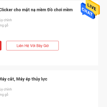
 Clicker cho mặt nạ mềm Đồ chơi mềm
ùy chỉnh
ng gỗ
Liên Hệ Với Bây Giờ
 Máy cắt, Máy ép thủy lực
ùy chỉnh
ng gỗ