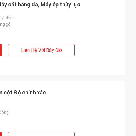
áy cắt bằng da, Máy ép thủy lực
ùy chỉnh
ng gỗ
Liên Hệ Với Bây Giờ
n cột Độ chính xác
 động