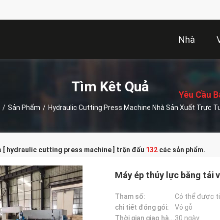
Nhà
描
述
Tìm Kêt Quả
Yêu Cầu B
/
Sản Phẩm
/
Hydraulic Cutting Press Machine Nhà Sản Xuất Trực T
[ hydraulic cutting press machine ] trận đấu
132
các sản phẩm.
Máy ép thủy lực băng tải 
Tham số:
Có thể được t
chi tiết đóng gói:
Vỏ gỗ
Thời gian giao hàng:
30 ngày