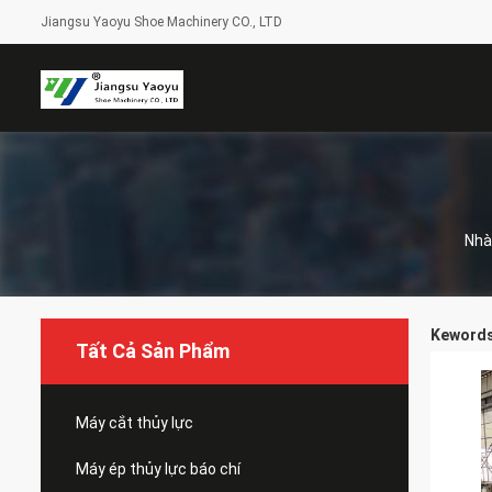
Jiangsu Yaoyu Shoe Machinery CO., LTD
Nhà
Kewords 
Tất Cả Sản Phẩm
Máy cắt thủy lực
Máy ép thủy lực báo chí