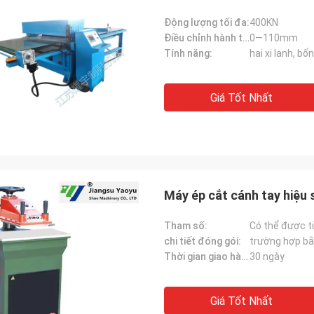
Động lượng tối đa:
400KN
Điều chỉnh hành trình:
0—110mm
Tính năng:
hai xi lanh, b
Giá Tốt Nhất
Máy ép cắt cánh tay hiệu
Tham số:
Có thể được t
chi tiết đóng gói:
trường hợp bằ
Thời gian giao hàng:
30 ngày
Giá Tốt Nhất