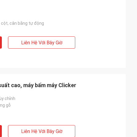
ốn cột, cân bằng tự động
Liên Hệ Với Bây Giờ
 suất cao, máy bấm máy Clicker
ùy chỉnh
ng gỗ
Liên Hệ Với Bây Giờ