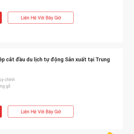
Liên Hệ Với Bây Giờ
ép cắt đầu du lịch tự động Sản xuất tại Trung
ùy chỉnh
ng gỗ
Liên Hệ Với Bây Giờ