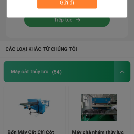
Gửi đi
Máy dán ngọn lửa
Tấm nhựa
CÁC LOẠI KHÁC TỪ CHÚNG TÔI
Máy làm găng tay
Máy cắt thủy lực
(54)
Bốn Máy Cắt Chì Cột
Máy chà nhám thủy lực