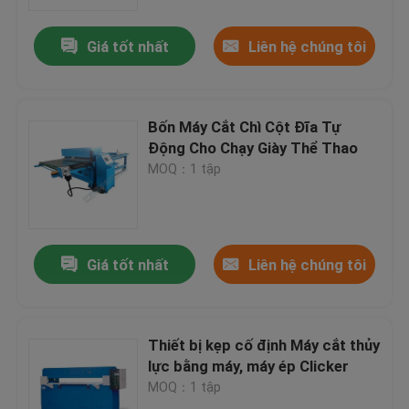
Giá tốt nhất
Liên hệ chúng tôi
Tham quan nhà máy
Kiểm soát chất lượng
Bốn Máy Cắt Chì Cột Đĩa Tự
Động Cho Chạy Giày Thể Thao
Liên hệ chúng tôi
MOQ：1 tập
Yêu cầu báo giá
Giá tốt nhất
Liên hệ chúng tôi
Máy cắt thủy lực
Máy ép thủy lực báo chí
Thiết bị kẹp cố định Máy cắt thủy
lực bằng máy, máy ép Clicker
MOQ：1 tập
Máy cắt cánh tay thủy lực