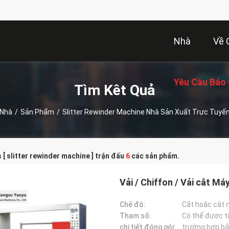
Nhà
Về 
Yêu Cầu Báo 
Tìm Kêt Quả
Nhà
/
Sản Phẩm
/
Slitter Rewinder Machine Nhà Sản Xuất Trực Tuyế
[ slitter rewinder machine ] trận đấu
6
các sản phẩm.
Vải / Chiffon / Vải cắt Má
Chế độ:
Cắt hoặc cắt 
Tham số:
Có thể được t
chi tiết đóng gói:
trường hợp bằ