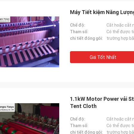
Máy Tiết kiệm Năng Lượng
Chế độ:
Cắt hoặc cắt 
Tham số:
Có thể được t
chi tiết đóng gói:
trường hợp bằ
Giá Tốt Nhất
1.1kW Motor Power vải Str
Tent Cloth
Chế độ:
Cắt hoặc cắt 
Tham số:
Có thể được t
chi tiết đóng gói:
trường hợp bằ