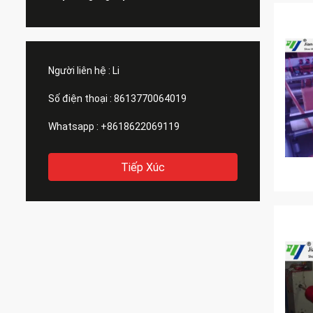
Người liên hệ :
Li
Số điện thoại :
8613770064019
Whatsapp :
+8618622069119
Tiếp Xúc