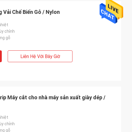
 Vải Chế Biến Gỗ / Nylon
nhiệt
ùy chỉnh
ng gỗ
Liên Hệ Với Bây Giờ
ip Máy cắt cho nhà máy sản xuất giày dép /
nhiệt
ùy chỉnh
ng gỗ