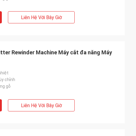
Liên Hệ Với Bây Giờ
itter Rewinder Machine Máy cắt đa năng Máy
nhiệt
ùy chỉnh
ng gỗ
Liên Hệ Với Bây Giờ