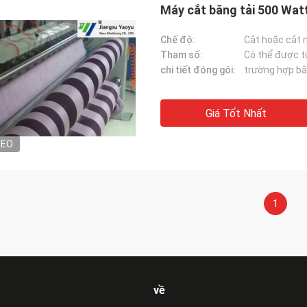
Máy cắt băng tải 500 Wat
Chế độ:
Cắt hoặc cắt 
Tham số:
Có thể được t
chi tiết đóng gói:
trường hợp bằ
Giá Tốt Nhất
DEO
1
về