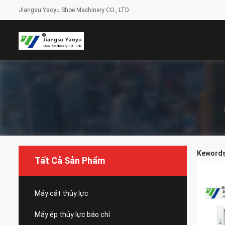
Jiangsu Yaoyu Shoe Machinery CO., LTD
Kewords 
Tất Cả Sản Phẩm
Máy cắt thủy lực
Máy ép thủy lực báo chí