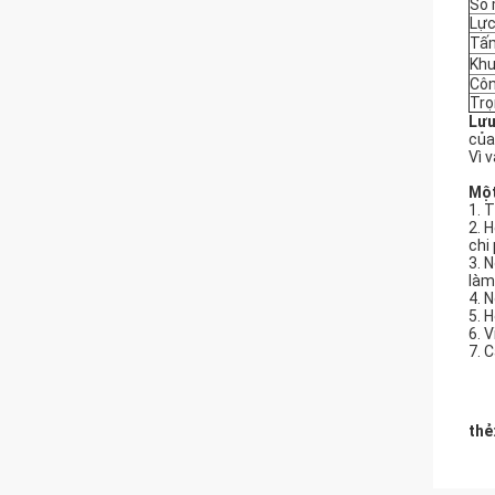
Số 
Lực
Tấm
Khu
Côn
Trọ
Lưu
của
Vì 
Một
1. 
2. 
chi 
3. 
làm
4. 
5. 
6. 
7. 
thẻ