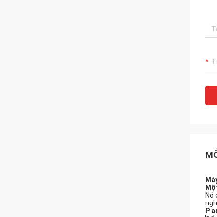
MÔ
Máy
Mộ
Nó 
ngh
P
a