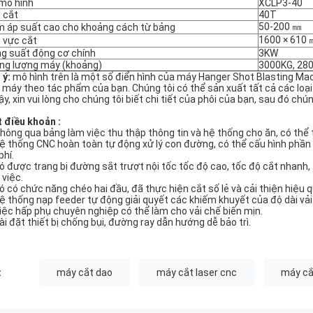
mô hình
XCLP3-40
 cắt
40T
50-200 ㎜
 áp suất cao cho khoảng cách từ bảng
1600 × 610 
 vực cắt
g suất động cơ chính
3KW
ng lượng máy (khoảng)
3000KG, 28
 ý:
mô hình trên là một số điển hình của máy Hanger Shot Blasting Mach
 máy theo tác phẩm của bạn. Chúng tôi có thể sản xuất tất cả các loạ
vậy, xin vui lòng cho chúng tôi biết chi tiết của phôi của bạn, sau đó c
 điều khoản
:
Thông qua bảng làm việc thu thập thông tin và hệ thống cho ăn, có thể t
Hệ thống CNC hoàn toàn tự động xử lý con đường, có thể cấu hình phần m
phí.
Nó được trang bị đường sắt trượt nội tốc tốc độ cao, tốc độ cắt nhanh,
 việc.
Nó có chức năng chéo hai đầu, đã thực hiện cắt số lẻ và cải thiện hiệu q
Hệ thống nạp feeder tự động giải quyết các khiếm khuyết của độ dài vải 
Việc hấp phụ chuyên nghiệp có thể làm cho vải chế biến mịn.
Cài đặt thiết bị chống bụi, đường ray dẫn hướng dễ bảo trì.
:
máy cắt dao
máy cắt laser cnc
máy cắ