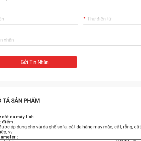
Gửi Tin Nhắn
 TẢ SẢN PHẨM
 cắt da máy tính
t điểm
:
được áp dụng cho vải da ghế sofa, cắt da hàng may mặc, cắt, rỗng, cắ
iệp, vv
rameter
: