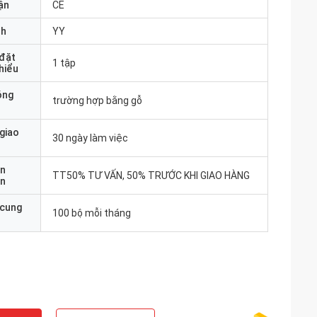
ận
CE
nh
YY
 đặt
1 tập
thiểu
óng
trường hợp bằng gỗ
 giao
30 ngày làm việc
ản
TT50% TƯ VẤN, 50% TRƯỚC KHI GIAO HÀNG
án
 cung
100 bộ mỗi tháng