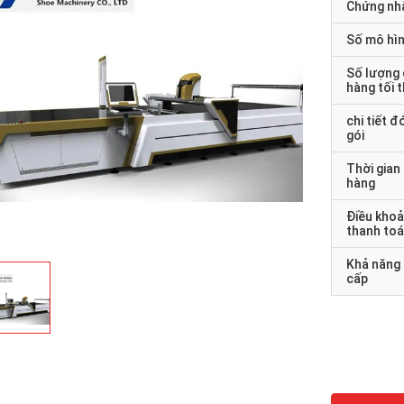
Chứng nh
Số mô hì
Số lượng
hàng tối 
chi tiết đ
gói
Thời gian
hàng
Điều kho
thanh to
Khả năng
cấp