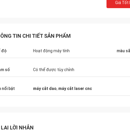
Giá Tốt
ÔNG TIN CHI TIẾT SẢN PHẨM
 độ
Hoạt động máy tính
màu s
am số
Có thể được tùy chỉnh
 nổi bật
máy cắt dao
,
máy cắt laser cnc
 LẠI LỜI NHẮN