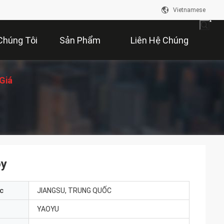
Vietnamese
Chúng Tôi
Sản Phẩm
Liên Hệ Chúng
Giá
Tôi
oy
c
JIANGSU, TRUNG QUỐC
YAOYU