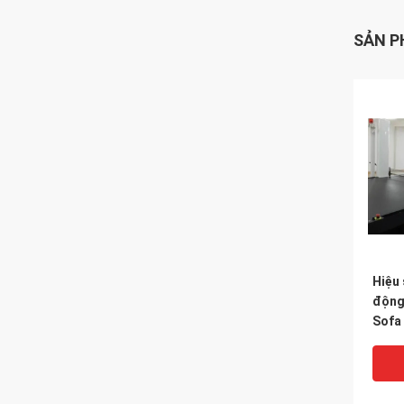
SẢN P
Hiệu 
động 
Sofa