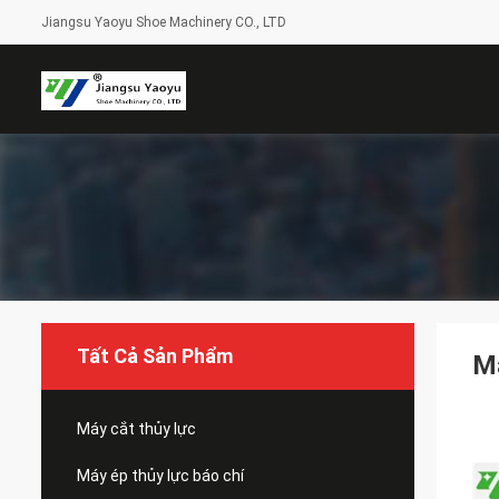
Jiangsu Yaoyu Shoe Machinery CO., LTD
Tất Cả Sản Phẩm
M
Máy cắt thủy lực
Máy ép thủy lực báo chí