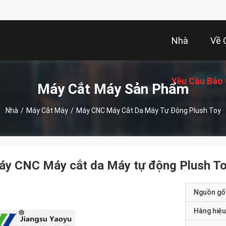
Nhà
Về 
Yêu Cầu Báo 
Máy Cắt Máy Sản Phẩm
Nhà
/
Máy Cắt Máy
/
Máy CNC Máy Cắt Da Máy Tự Động Plush Toy
áy CNC Máy cắt da Máy tự động Plush T
Nguồn gố
Hàng hiệu