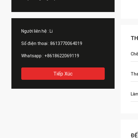
Người liên hệ :
Li
TH
Số điện thoại :
8613770064019
Chế
Whatsapp :
+8618622069119
Tiếp Xúc
Th
Làm
ĐỂ