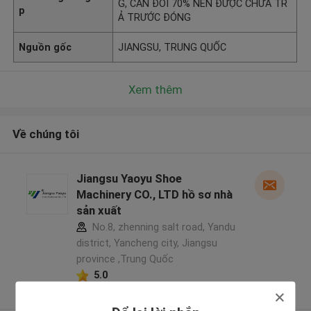
G, CÂN ĐỐI 70% NÊN ĐƯỢC CHƯA TR
p
Ả TRƯỚC ĐÓNG
Nguồn gốc
JIANGSU, TRUNG QUỐC
Xem thêm
Về chúng tôi
Jiangsu Yaoyu Shoe
Machinery CO., LTD hồ sơ nhà
sản xuất
No.8, zhenning salt road, Yandu
district, Yancheng city, Jiangsu
province ,Trung Quốc
5.0
Nhà cung cấp xác nhận