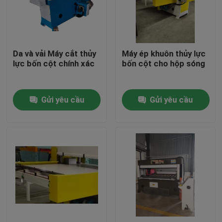
Tham quan nhà máy
Da và vải Máy cắt thủy
Máy ép khuôn thủy lực
Kiểm soát chất lượng
lực bốn cột chính xác
bốn cột cho hộp sóng
Liên hệ chúng tôi
Gửi yêu cầu
Gửi yêu cầu
Yêu cầu báo giá
Máy cắt thủy lực
Máy ép thủy lực báo chí
Máy cắt cánh tay thủy lực