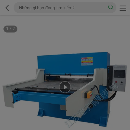
1
/
2