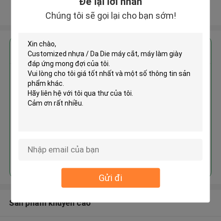
Để lại lời nhắn
Xem thêm
Chúng tôi sẽ gọi lại cho bạn sớm!
Nhận giá tốt nhất cho
Customized nhựa / Da Die máy
cắt, máy làm giày
Tiếp tục
Gửi đi
Sản phẩm khuyến cáo