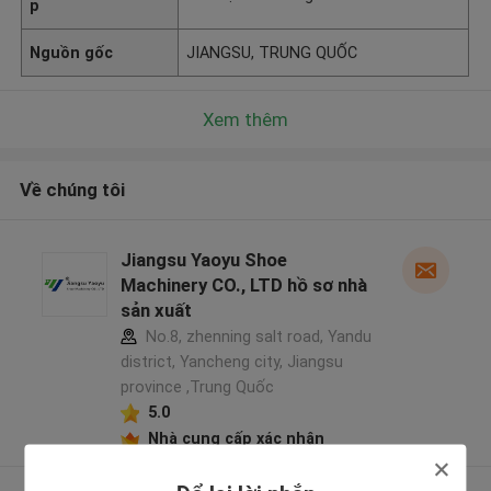
p
Nguồn gốc
JIANGSU, TRUNG QUỐC
Xem thêm
Về chúng tôi
Jiangsu Yaoyu Shoe
Machinery CO., LTD hồ sơ nhà
sản xuất
No.8, zhenning salt road, Yandu
district, Yancheng city, Jiangsu
province ,Trung Quốc
5.0
Nhà cung cấp xác nhận