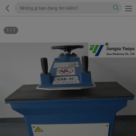
1
/
1