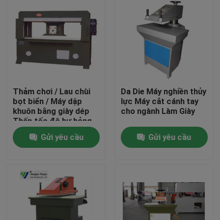
Thảm chơi / Lau chùi
Da Die Máy nghiền thủy
bọt biển / Máy dập
lực Máy cắt cánh tay
khuôn bằng giày dép
cho ngành Làm Giày
Thấp tốc độ hư hỏng
Dễ vận hành
Gửi yêu cầu
Gửi yêu cầu
Nhà
Các sản phẩm
Về chúng tôi