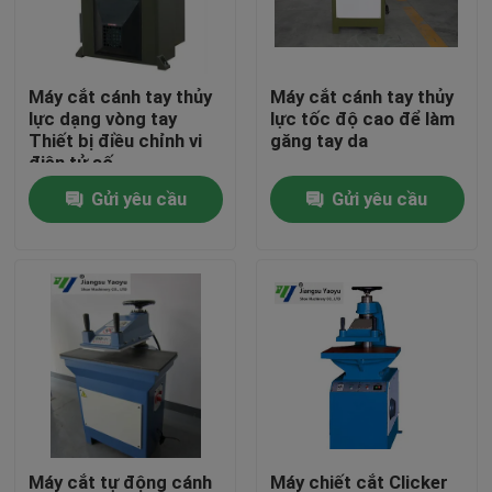
Tham quan nhà máy
Máy cắt cánh tay thủy
Máy cắt cánh tay thủy
lực dạng vòng tay
lực tốc độ cao để làm
Kiểm soát chất lượng
Thiết bị điều chỉnh vi
găng tay da
điện tử số
Gửi yêu cầu
Gửi yêu cầu
Liên hệ chúng tôi
Yêu cầu báo giá
Máy cắt thủy lực
Máy ép thủy lực báo chí
Máy cắt cánh tay thủy lực
Máy cắt tự động cánh
Máy chiết cắt Clicker