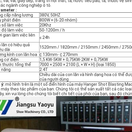
, vải, vải, giày dép, trang trí nội thất, tã, nước tiểu pad, tã, thuốc vệ 
các ngành công nghiệp ô tô.
rameter
:
g cấp năng lượng
380V, 50HZ
 phát điện
800W × (6-20 nhóm)
 số làm việc
20Khz
 độ làm việc
50-1200m / h
i gian làm việc liên
≤ 24h
 lăn có hiệu quả
1520mm / 1820mm / 2150mm / 2450mm / 275
ều dài
ng kính con lăn hoa
¢ 130mm- ¢ 270mm
g cơ điện
1,5 KW-5KW + 0,75KW-2KW + 0,75KW
h thước tổng thể
7000 × 2500 × 2100 (L × W × H) (loại 1850)
 nặng
2.4T
Chiều dài của con lăn và hình dạng hoa có thể đư
của người dùng
 ý:
mô hình trên là một số điển hình của máy Hanger Shot Blasting Mach
 máy theo tác phẩm của bạn. Chúng tôi có thể sản xuất tất cả các loạ
vậy, xin vui lòng cho chúng tôi biết chi tiết của phôi của bạn, sau đó c