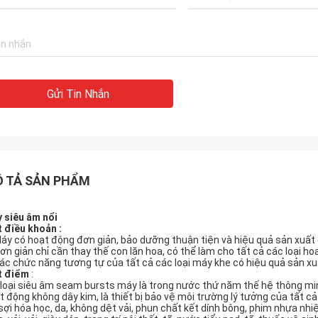
Gửi Tin Nhắn
 TẢ SẢN PHẨM
 siêu âm nổi
 điều khoản
:
Máy có hoạt động đơn giản, bảo dưỡng thuận tiện và hiệu quả sản xuất 
Đơn giản chỉ cần thay thế con lăn hoa, có thể làm cho tất cả các loại ho
Các chức năng tương tự của tất cả các loại máy khe có hiệu quả sản xu
t điểm
:
loại siêu âm seam bursts máy là trong nước thứ năm thế hệ thông mi
t động không dây kim, là thiết bị bảo vệ môi trường lý tưởng của tất cả
 sợi hóa học, da, không dệt vải, phun chất kết dính bông, phim nhựa nhiệ