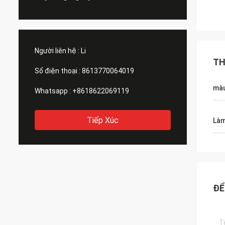
Người liên hệ :
Li
TH
Số điện thoại :
8613770064019
màu
Whatsapp :
+8618622069119
Tiếp Xúc
Làm
ĐỂ