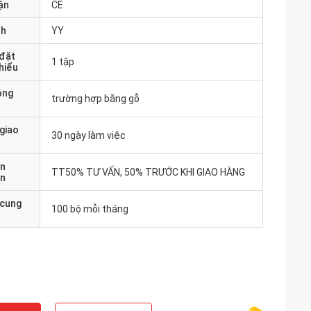
ận
CE
nh
YY
 đặt
1 tập
thiểu
óng
trường hợp bằng gỗ
 giao
30 ngày làm việc
ản
TT50% TƯ VẤN, 50% TRƯỚC KHI GIAO HÀNG
án
 cung
100 bộ mỗi tháng