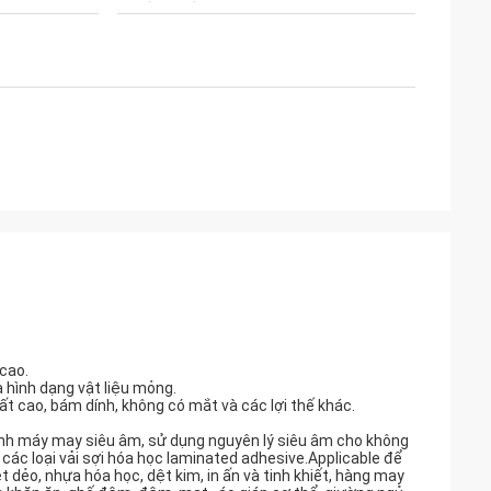
cao.
a hình dạng vật liệu mỏng.
ất cao, bám dính, không có mắt và các lợi thế khác.
nh máy may siêu âm, sử dụng nguyên lý siêu âm cho không
 các loại vải sợi hóa học laminated adhesive.Applicable để
t dẻo, nhựa hóa học, dệt kim, in ấn và tinh khiết, hàng may