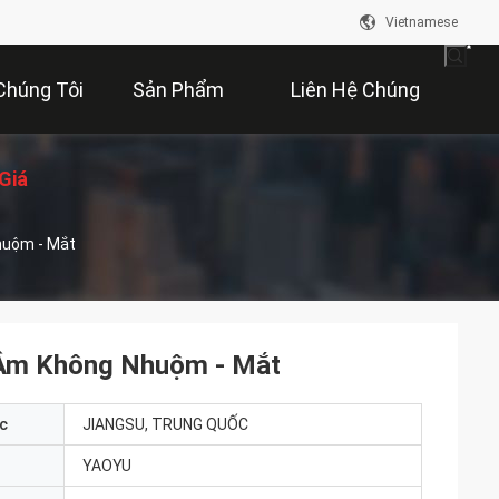
Vietnamese
Chúng Tôi
Sản Phẩm
Liên Hệ Chúng
Giá
Tôi
huộm - Mắt
 Âm Không Nhuộm - Mắt
c
JIANGSU, TRUNG QUỐC
YAOYU