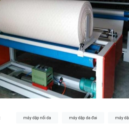
:
máy dập nổi da
máy dập da đai
máy dập