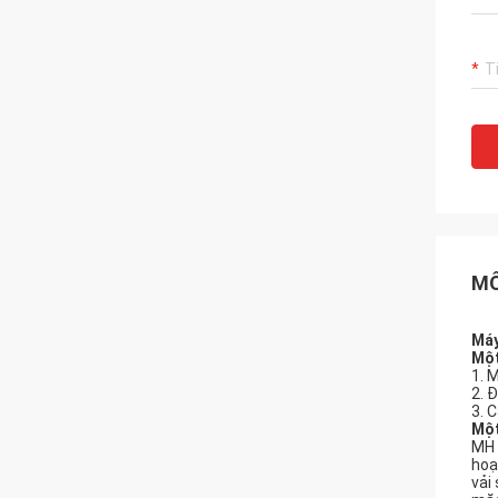
MÔ
Máy
Một
1. 
2. 
3. 
Mộ
MH 
hoạ
vải