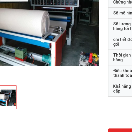
Chứng nh
Số mô hì
Số lượng
hàng tối 
chi tiết đ
gói
Thời gian
hàng
Điều kho
thanh to
Khả năng
cấp