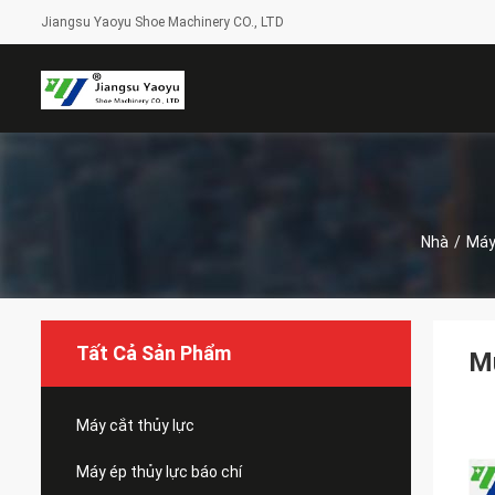
Jiangsu Yaoyu Shoe Machinery CO., LTD
Nhà
/
Máy
Tất Cả Sản Phẩm
M
Máy cắt thủy lực
Máy ép thủy lực báo chí