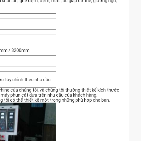
sinh khăn ăn, ghế đệm, đệm, mat , áo giáp cơ thể, giường ngủ,
0mm / 3200mm
ợc tùy chỉnh theo nhu cầu
ine của chúng tôi, và chúng tôi thường thiết kế kích thước
i máy phun cát dựa trên nhu cầu của khách hàng.
húng tôi có thể thiết kế một trong những phù hợp cho bạn.