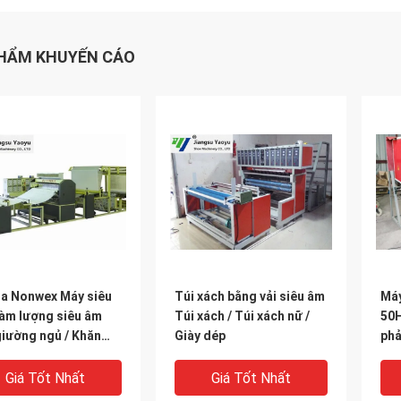
HẨM KHUYẾN CÁO
ụa Nonwex Máy siêu
Túi xách bằng vải siêu âm
Máy
àm lượng siêu âm
Túi xách / Túi xách nữ /
50H
giường ngủ / Khăn
Giày dép
phả
giường
Giá Tốt Nhất
Giá Tốt Nhất