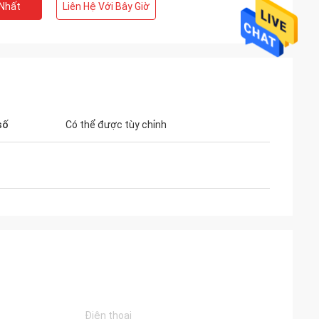
 Nhất
Liên Hệ Với Bây Giờ
số
Có thể được tùy chỉnh