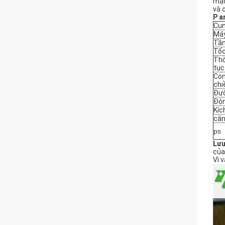
mặc
và 
P
a
Cun
Máy
Tần
Tốc
Thờ
tục
Con
chi
Đườ
Độn
Kíc
cân
ps
Lưu
của
Vì 