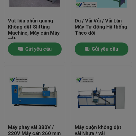
Tham quan nhà máy
Vật liệu phản quang
Da / Vải Vải / Vải Lăn
Không dệt Slitting
Máy Tự động Hệ thống
Machine, Máy cán Máy
Theo dõi
Kiểm soát chất lượng
cắt
Gửi yêu cầu
Gửi yêu cầu
Liên hệ chúng tôi
Yêu cầu báo giá
Máy cắt thủy lực
Máy ép thủy lực báo chí
Máy phay vải 380V /
Máy cuộn không dệt
Máy cắt cánh tay thủy lực
220V Máy cán 260 mm
vải Nhựa / vải