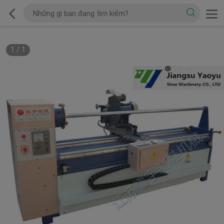
1
/
1