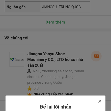
Nguồn gốc
JIANGSU, TRUNG QUỐC
Xem thêm
Về chúng tôi
Jiangsu Yaoyu Shoe
Machinery CO., LTD hồ sơ nhà
sản xuất
No.8, zhenning salt road, Yandu
district, Yancheng city, Jiangsu
province ,Trung Quốc
5.0
Nhà cung cấp xác nhận
Để lại lời nhắn
Xem thêm