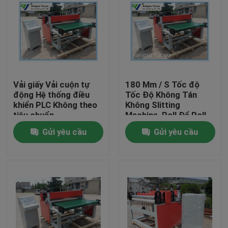
Vải giấy Vải cuộn tự
180 Mm / S Tốc độ
động Hệ thống điều
Tốc Độ Không Tán
khiển PLC Không theo
Không Slitting
tiêu chuẩn
Machine, Roll Để Roll
Slitting Machine
Gửi yêu cầu
Gửi yêu cầu
Nhà
Các sản phẩm
Về chúng tôi