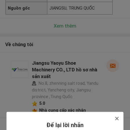
Nguồn gốc
JIANGSU, TRUNG QUỐC
Xem thêm
Về chúng tôi
Jiangsu Yaoyu Shoe
Machinery CO., LTD hồ sơ nhà
sản xuất
No.8, zhenning salt road, Yandu
district, Yancheng city, Jiangsu
province ,Trung Quốc
5.0
Nhà cung cấp xác nhận
Để lại lời nhắn
Xem thêm