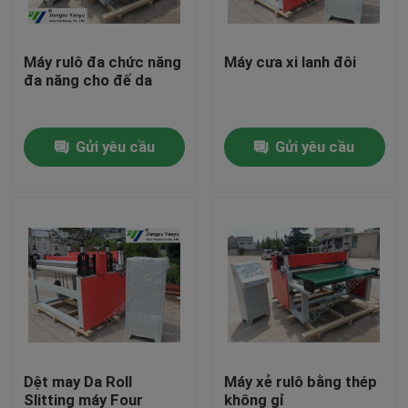
Tham quan nhà máy
Máy rulô đa chức năng
Máy cưa xi lanh đôi
đa năng cho đế da
Kiểm soát chất lượng
Gửi yêu cầu
Gửi yêu cầu
Liên hệ chúng tôi
Yêu cầu báo giá
Máy cắt thủy lực
Máy ép thủy lực báo chí
Dệt may Da Roll
Máy xẻ rulô bằng thép
Máy cắt cánh tay thủy lực
Slitting máy Four
không gỉ