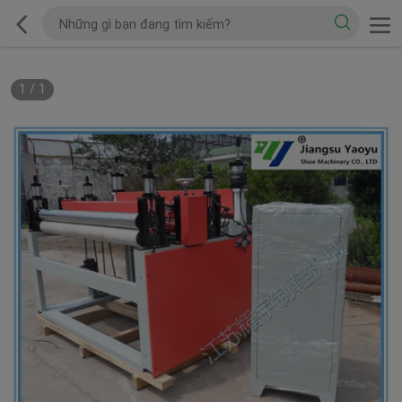
1
/
1