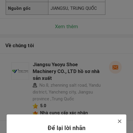
Nguồn gốc
JIANGSU, TRUNG QUỐC
Xem thêm
Về chúng tôi
Jiangsu Yaoyu Shoe
Machinery CO., LTD hồ sơ nhà
sản xuất
No.8, zhenning salt road, Yandu
district, Yancheng city, Jiangsu
province ,Trung Quốc
5.0
Nhà cung cấp xác nhận
Để lại lời nhắn
Xem thêm