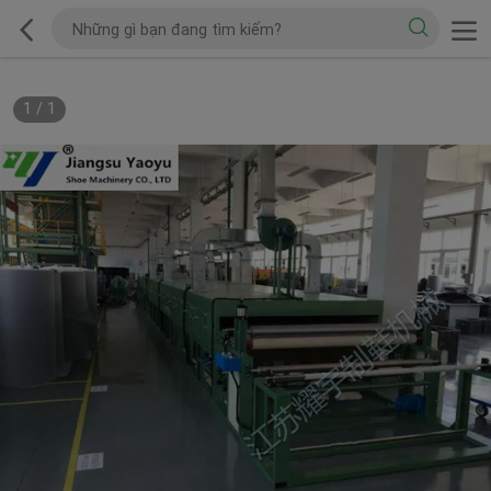
1
/
1