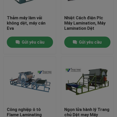
Tham quan nhà máy
Thảm máy làm vải
Nhiệt Cách điện Plc
không dệt, máy cán
Máy Lamination, Máy
Eva
Lamination Dệt
Kiểm soát chất lượng
Gửi yêu cầu
Gửi yêu cầu
Liên hệ chúng tôi
Yêu cầu báo giá
Máy cắt thủy lực
Máy ép thủy lực báo chí
Công nghiệp ô tô
Ngọn lửa hành lý Trang
Máy cắt cánh tay thủy lực
Flame Laminating
chủ Dệt may Máy