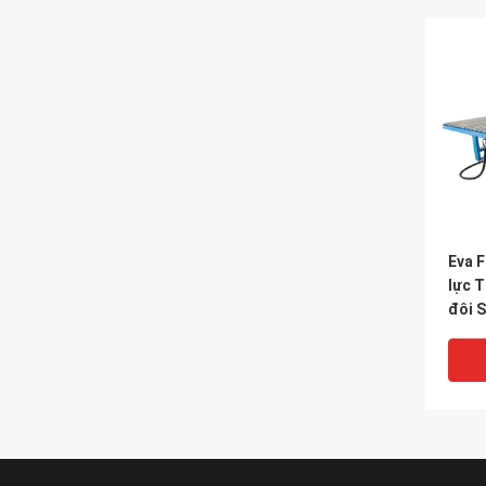
Eva 
lực 
đôi S