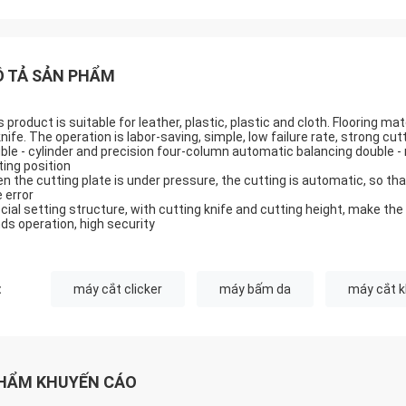
 TẢ SẢN PHẨM
s product is suitable for leather, plastic, plastic and cloth. Flooring ma
knife. The operation is labor-saving, simple, low failure rate, strong cut
ble - cylinder and precision four-column automatic balancing double 
ting position
n the cutting plate is under pressure, the cutting is automatic, so th
e error
cial setting structure, with cutting knife and cutting height, make the
ds operation, high security
:
máy cắt clicker
máy bấm da
máy cắt k
HẨM KHUYẾN CÁO