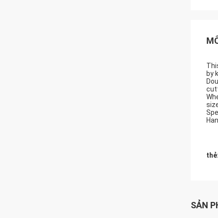
MÔ
Thi
by 
Dou
cut
Whe
siz
Spe
Han
thẻ
SẢN P