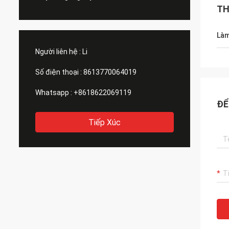
TH
Làm
Người liên hệ :
Li
Số điện thoại :
8613770064019
Whatsapp :
+8618622069119
ĐỂ
Tiếp Xúc