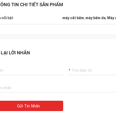
ÔNG TIN CHI TIẾT SẢN PHẨM
 nổi bật
máy cắt bấm
,
máy bấm da
,
Máy c
 LẠI LỜI NHẮN
Gửi Tin Nhắn