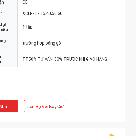
ận
CE
nh
XCLP-3 / 35,40,50,60
 đặt
1 tập
thiểu
óng
trường hợp bằng gỗ
ản
TT50% TƯ VẤN, 50% TRƯỚC KHI GIAO HÀNG
án
 Nhất
Liên Hệ Với Bây Giờ