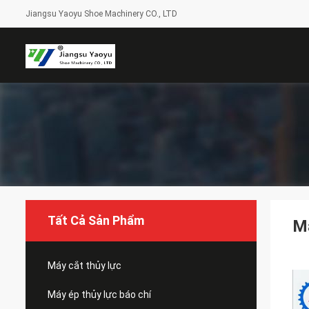
Jiangsu Yaoyu Shoe Machinery CO., LTD
Tất Cả Sản Phẩm
Má
Máy cắt thủy lực
Máy ép thủy lực báo chí