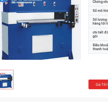
Chứng nh
Số mô hì
Số lượng
hàng tối 
chi tiết đ
gói
Điều kho
thanh to
Giá Tốt