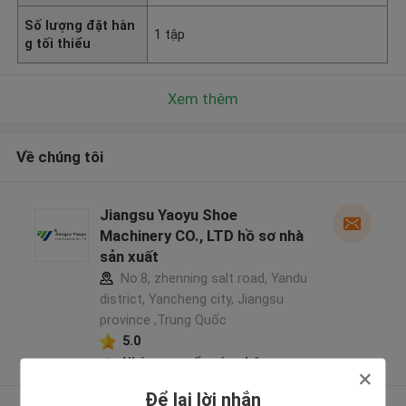
Số lượng đặt hàn
1 tập
g tối thiểu
Xem thêm
Về chúng tôi
Jiangsu Yaoyu Shoe
Machinery CO., LTD hồ sơ nhà
sản xuất
No.8, zhenning salt road, Yandu
district, Yancheng city, Jiangsu
province ,Trung Quốc
5.0
Nhà cung cấp xác nhận
Để lại lời nhắn