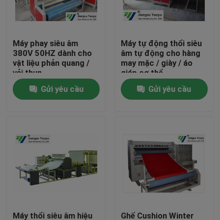
Tham quan nhà máy
Máy phay siêu âm
Máy tự động thổi siêu
380V 50HZ dành cho
âm tự động cho hàng
Kiểm soát chất lượng
vật liệu phản quang /
may mặc / giày / áo
vải thun
giáp cơ thể
Gửi yêu cầu
Gửi yêu cầu
Liên hệ chúng tôi
Yêu cầu báo giá
Máy cắt thủy lực
Máy ép thủy lực báo chí
Máy cắt cánh tay thủy lực
Máy thổi siêu âm hiệu
Ghế Cushion Winter