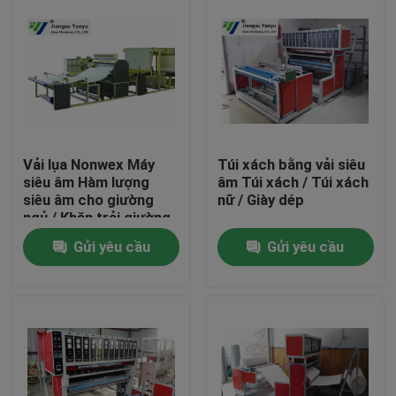
Vải lụa Nonwex Máy
Túi xách bằng vải siêu
siêu âm Hàm lượng
âm Túi xách / Túi xách
siêu âm cho giường
nữ / Giày dép
ngủ / Khăn trải giường
Gửi yêu cầu
Gửi yêu cầu
Nhà
Các sản phẩm
Về chúng tôi