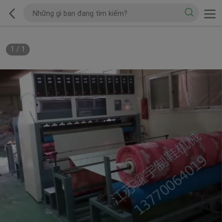
1
/
1