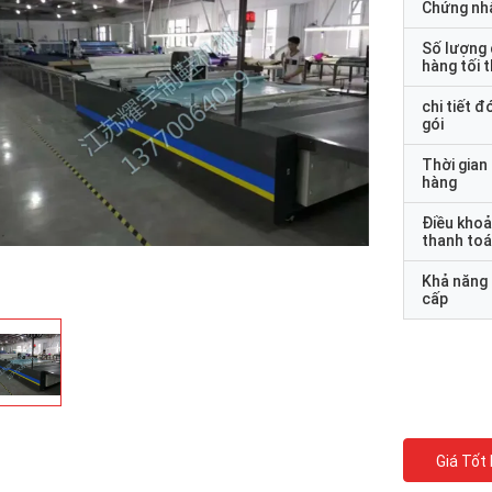
Chứng nh
Số lượng
hàng tối 
chi tiết đ
gói
Thời gian
hàng
Điều kho
thanh to
Khả năng
cấp
Giá Tốt