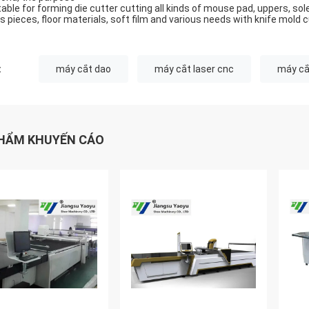
table for forming die cutter cutting all kinds of mouse pad, uppers, sole
ss pieces, floor materials, soft film and various needs with knife mold c
:
máy cắt dao
máy cắt laser cnc
máy cắ
HẨM KHUYẾN CÁO