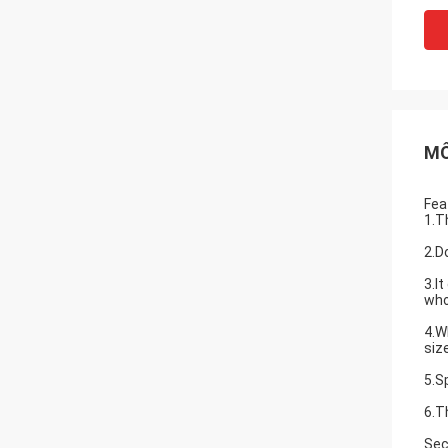
MÔ
Fea
1.T
2.D
3.I
who
4.W
size
5.S
6.T
Sec