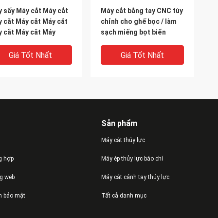
 sấy Máy cắt Máy cắt
Máy cắt bằng tay CNC tùy
 cắt Máy cắt Máy cắt
chỉnh cho ghế bọc / làm
 cắt Máy cắt Máy
sạch miếng bọt biển
Giá Tốt Nhất
Giá Tốt Nhất
Sản phẩm
Máy cắt thủy lực
g hợp
Máy ép thủy lực báo chí
ng web
Máy cắt cánh tay thủy lực
able toàn máy tính tự
Máy cắt vải Sofa Máy cắt
h bảo mật
Tất cả danh mục
g Máy cắt cho may
vải CNC, Bàn cắt CNC
 Da Carving