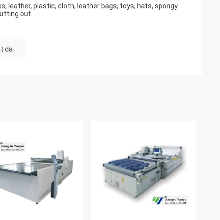
s, leather, plastic, cloth, leather bags, toys, hats, spongy
utting out.
t da