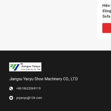
Hiệu 
động 
Sofa
Jiangsu Yaoyu Shoe Machinery CO., LTD
+8618622069119
Servo
ycyaoyu@126.com
Máy 
chính