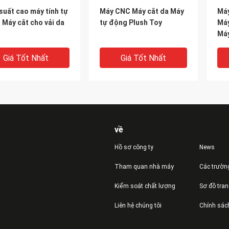
suất cao máy tính tự
Máy CNC Máy cắt da Máy
Máy
Máy cắt cho vải da
tự động Plush Toy
Máy
Máy
Giá Tốt Nhất
Giá Tốt Nhất
về
Hồ sơ công ty
News
Tham quan nhà máy
Các trườn
Kiểm soát chất lượng
Sơ đồ tra
 Lái xe Máy tự động
Máy tự động cắt vải chính
Dur
Liên hệ chúng tôi
Chính sác
cắt Máy CNC độ
xác cao, máy cắt laser
độn
 xác cao
CNC
mặc