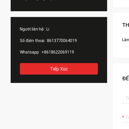
TH
Người liên hệ :
Li
Làm
Số điện thoại :
8613770064019
Whatsapp :
+8618622069119
Tiếp Xúc
ĐỂ