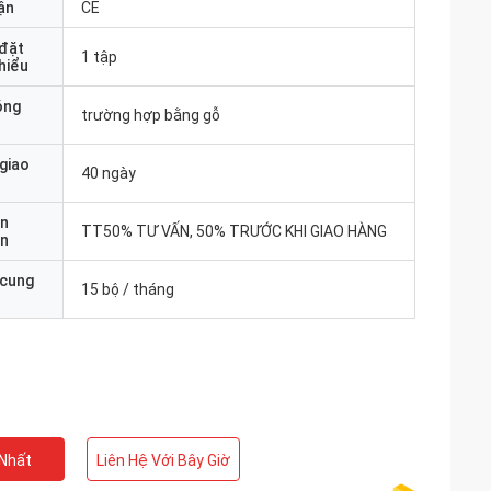
ận
CE
 đặt
1 tập
thiểu
óng
trường hợp bằng gỗ
 giao
40 ngày
ản
TT50% TƯ VẤN, 50% TRƯỚC KHI GIAO HÀNG
án
 cung
15 bộ / tháng
 Nhất
Liên Hệ Với Bây Giờ