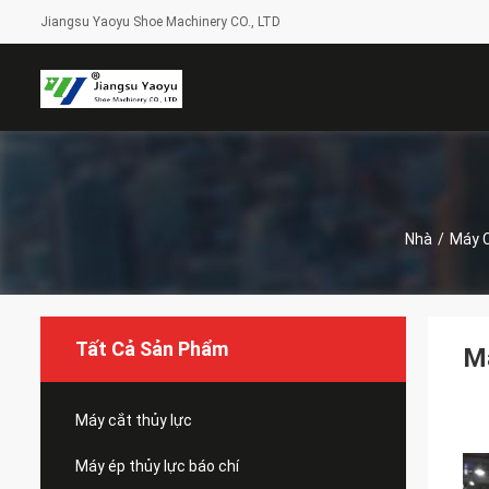
Jiangsu Yaoyu Shoe Machinery CO., LTD
Nhà
/
Máy 
Tất Cả Sản Phẩm
Má
Máy cắt thủy lực
Máy ép thủy lực báo chí