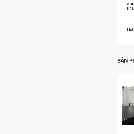
Sui
flo
thẻ
SẢN P