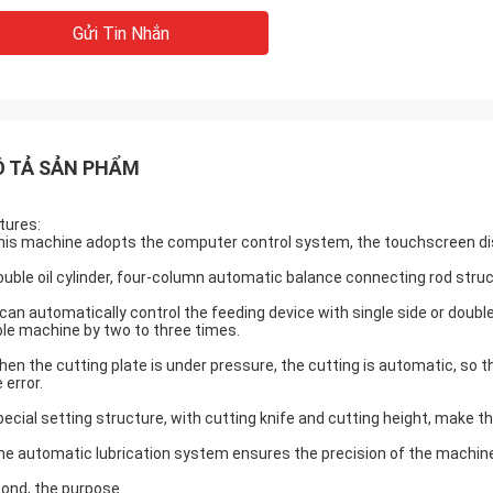
Gửi Tin Nhắn
 TẢ SẢN PHẨM
tures:
his machine adopts the computer control system, the touchscreen disp
ouble oil cylinder, four-column automatic balance connecting rod struc
t can automatically control the feeding device with single side or doubl
le machine by two to three times.
hen the cutting plate is under pressure, the cutting is automatic, so 
 error.
pecial setting structure, with cutting knife and cutting height, make 
he automatic lubrication system ensures the precision of the machine
ond, the purpose