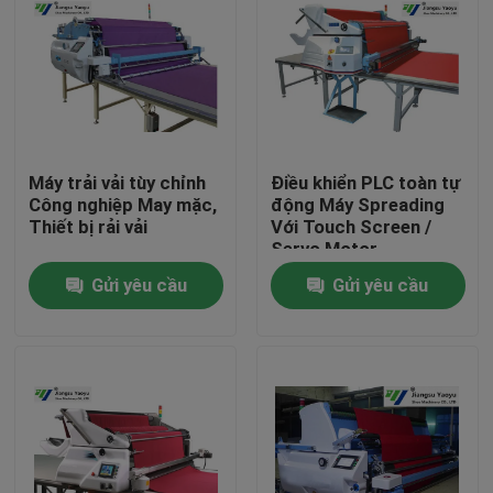
Máy trải vải tùy chỉnh
Điều khiển PLC toàn tự
Công nghiệp May mặc,
động Máy Spreading
Thiết bị rải vải
Với Touch Screen /
Servo Motor
Gửi yêu cầu
Gửi yêu cầu
Nhà
Các sản phẩm
Về chúng tôi