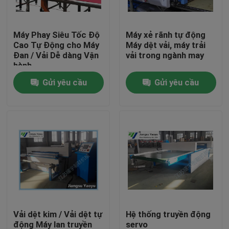
Tham quan nhà máy
Máy Phay Siêu Tốc Độ
Máy xẻ rãnh tự động
Cao Tự Động cho Máy
Máy dệt vải, máy trải
Đan / Vải Dễ dàng Vận
vải trong ngành may
Kiểm soát chất lượng
hành
Gửi yêu cầu
Gửi yêu cầu
Liên hệ chúng tôi
Yêu cầu báo giá
Máy cắt thủy lực
Máy ép thủy lực báo chí
Vải dệt kim / Vải dệt tự
Hệ thống truyền động
Máy cắt cánh tay thủy lực
động Máy lan truyền
servo