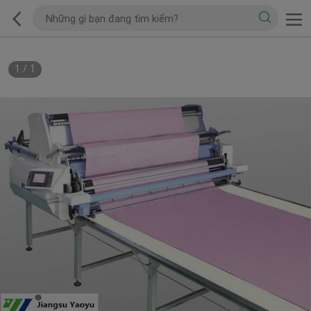
1
/
1