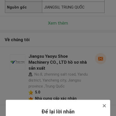
Nguồn gốc
JIANGSU, TRUNG QUỐC
Xem thêm
Về chúng tôi
Jiangsu Yaoyu Shoe
Machinery CO., LTD hồ sơ nhà
sản xuất
No.8, zhenning salt road, Yandu
district, Yancheng city, Jiangsu
province ,Trung Quốc
5.0
Nhà cung cấp xác nhận
Để lại lời nhắn
Xem thêm