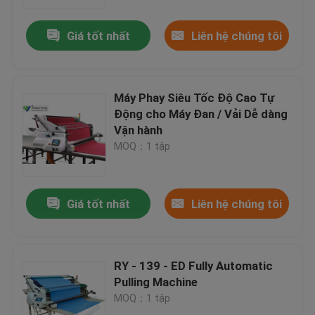
Giá tốt nhất
Liên hệ chúng tôi
Tham quan nhà máy
Kiểm soát chất lượng
Máy Phay Siêu Tốc Độ Cao Tự
Động cho Máy Đan / Vải Dễ dàng
Liên hệ chúng tôi
Vận hành
MOQ：1 tập
Yêu cầu báo giá
Giá tốt nhất
Liên hệ chúng tôi
Máy cắt thủy lực
Máy ép thủy lực báo chí
RY - 139 - ED Fully Automatic
Pulling Machine
MOQ：1 tập
Máy cắt cánh tay thủy lực