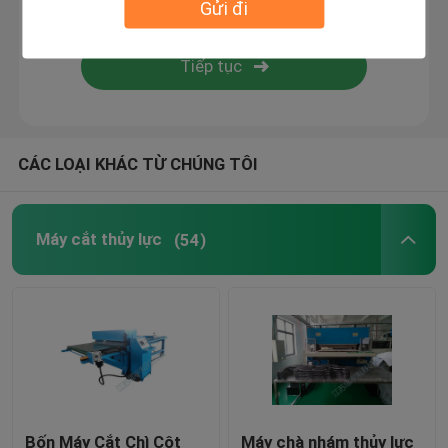
Gửi đi
Máy dán ngọn lửa
Tấm nhựa
CÁC LOẠI KHÁC TỪ CHÚNG TÔI
Máy làm găng tay
Máy cắt thủy lực
(54)
Bốn Máy Cắt Chì Cột
Máy chà nhám thủy lực