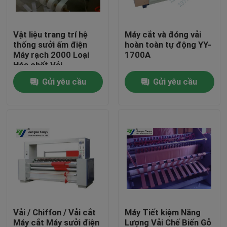
Tham quan nhà máy
Vật liệu trang trí hệ
Máy cắt và đóng vải
thống sưởi ấm điện
hoàn toàn tự động YY-
Máy rạch 2000 Loại
1700A
Kiểm soát chất lượng
Hóa chất Vải
Gửi yêu cầu
Gửi yêu cầu
Liên hệ chúng tôi
Yêu cầu báo giá
Máy cắt thủy lực
Máy ép thủy lực báo chí
Vải / Chiffon / Vải cắt
Máy Tiết kiệm Năng
Máy cắt cánh tay thủy lực
Máy cắt Máy sưởi điện
Lượng Vải Chế Biến Gỗ