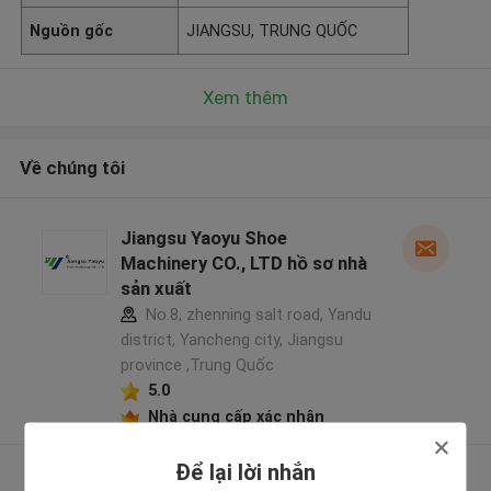
Nguồn gốc
JIANGSU, TRUNG QUỐC
Xem thêm
Về chúng tôi
Jiangsu Yaoyu Shoe
Machinery CO., LTD hồ sơ nhà
sản xuất
No.8, zhenning salt road, Yandu
district, Yancheng city, Jiangsu
province ,Trung Quốc
5.0
Nhà cung cấp xác nhận
Để lại lời nhắn
Xem thêm