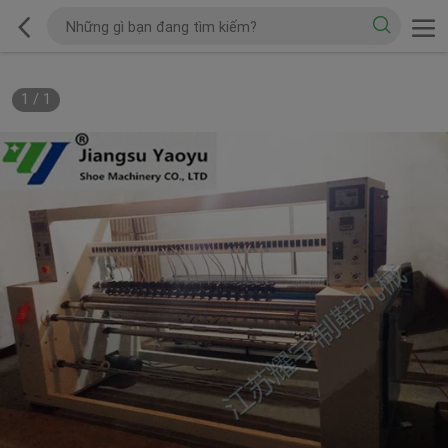
1
/
1