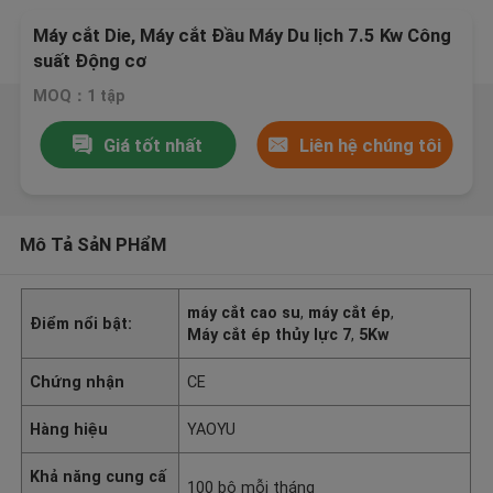
Máy cắt Die, Máy cắt Đầu Máy Du lịch 7.5 Kw Công
suất Động cơ
MOQ：1 tập
Giá tốt nhất
Liên hệ chúng tôi
Mô Tả SảN PHẩM
máy cắt cao su
,
máy cắt ép
,
Điểm nổi bật:
Máy cắt ép thủy lực 7
,
5Kw
Chứng nhận
CE
Hàng hiệu
YAOYU
Khả năng cung cấ
100 bộ mỗi tháng