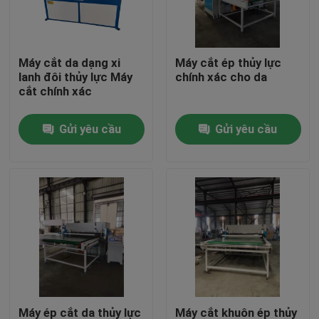
Tham quan nhà máy
Máy cắt da dạng xi
Máy cắt ép thủy lực
lanh đôi thủy lực Máy
chính xác cho da
Kiểm soát chất lượng
cắt chính xác
Gửi yêu cầu
Gửi yêu cầu
Liên hệ chúng tôi
Yêu cầu báo giá
Máy cắt thủy lực
Máy ép thủy lực báo chí
Máy cắt cánh tay thủy lực
Máy ép cắt da thủy lực
Máy cắt khuôn ép thủy