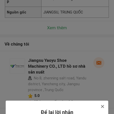
p
Nguồn gốc
JIANGSU, TRUNG QUỐC
Xem thêm
Về chúng tôi
Jiangsu Yaoyu Shoe
Machinery CO., LTD hồ sơ nhà
sản xuất
No.8, zhenning salt road, Yandu
district, Yancheng city, Jiangsu
province ,Trung Quốc
5.0
Nhà cung cấp xác nhận
Để lại lời nhắn