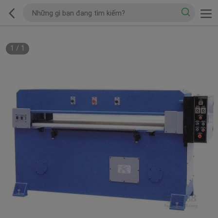
1
/
1