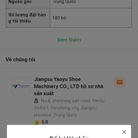
Nguồn gốc
Trung Quốc
Số lượng đặt hàn
100 bộ
g tối thiểu
Xem thêm
Về chúng tôi
Jiangsu Yaoyu Shoe
Machinery CO., LTD hồ sơ nhà
sản xuất
No.8, zhenning salt road, Yandu
district, Yancheng city, Jiangsu
province ,Trung Quốc
5.0
Nhà cung cấp xác nhận