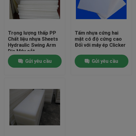
Tham quan nhà máy
Trọng lượng thấp PP
Tấm nhựa cứng hai
Kiểm soát chất lượng
Chất liệu nhựa Sheets
mặt có độ cứng cao
Hydraulic Swing Arm
Đối với máy ép Clicker
Die Máy cắt
Liên hệ chúng tôi
Gửi yêu cầu
Gửi yêu cầu
Yêu cầu báo giá
Máy cắt thủy lực
Máy ép thủy lực báo chí
Máy cắt cánh tay thủy lực