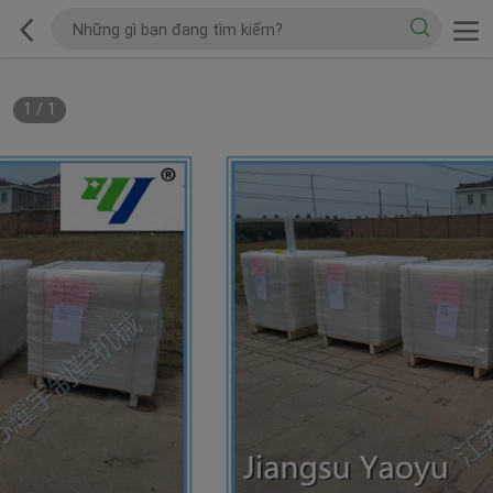
1
/
1