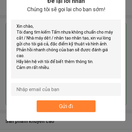
Để lại lời nhắn
Xem thêm
Chúng tôi sẽ gọi lại cho bạn sớm!
Nhận giá tốt nhất cho
Tấm nhựa không chuẩn cho máy
cắt / Nhà máy dệt / nhân tạo
nhân tạo
Tiếp tục
Gửi đi
Sản phẩm khuyến cáo