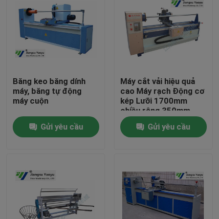
Băng keo băng dính
Máy cắt vải hiệu quả
máy, băng tự động
cao Máy rạch Động cơ
máy cuộn
kép Lưỡi 1700mm
chiều rộng 350mm
Gửi yêu cầu
Gửi yêu cầu
Nhà
Các sản phẩm
Về chúng tôi