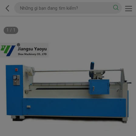
1
/
1