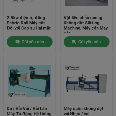
Tham quan nhà máy
2.5kw điện tự động
Vật liệu phản quang
Fabric Roll Máy cắt
Không dệt Slitting
Đối với Cao su Hai mặt
Machine, Máy cán Máy
Kiểm soát chất lượng
cắt
Gửi yêu cầu
Gửi yêu cầu
Liên hệ chúng tôi
Yêu cầu báo giá
Máy cắt thủy lực
Máy ép thủy lực báo chí
Da / Vải Vải / Vải Lăn
Máy cuộn không dệt
Máy cắt cánh tay thủy lực
Máy Tự động Hệ thống
vải Nhựa / vải