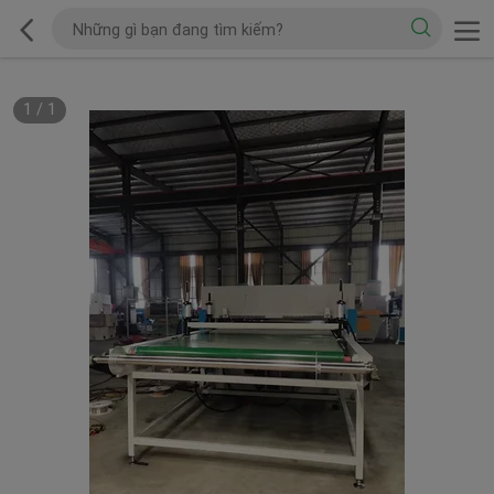
1
/
1