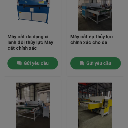
Tham quan nhà máy
Kiểm soát chất lượng
Máy cắt da dạng xi
Máy cắt ép thủy lực
lanh đôi thủy lực Máy
chính xác cho da
cắt chính xác
Liên hệ chúng tôi
Gửi yêu cầu
Gửi yêu cầu
Yêu cầu báo giá
Máy cắt thủy lực
Máy ép thủy lực báo chí
Máy cắt cánh tay thủy lực