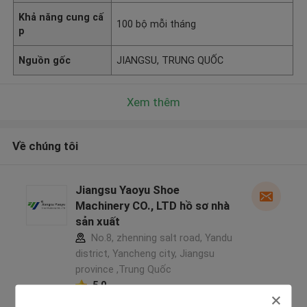
Khả năng cung cấ
100 bộ mỗi tháng
p
Nguồn gốc
JIANGSU, TRUNG QUỐC
Xem thêm
Về chúng tôi
Jiangsu Yaoyu Shoe
Machinery CO., LTD hồ sơ nhà
sản xuất
No.8, zhenning salt road, Yandu
district, Yancheng city, Jiangsu
province ,Trung Quốc
5.0
Nhà cung cấp xác nhận